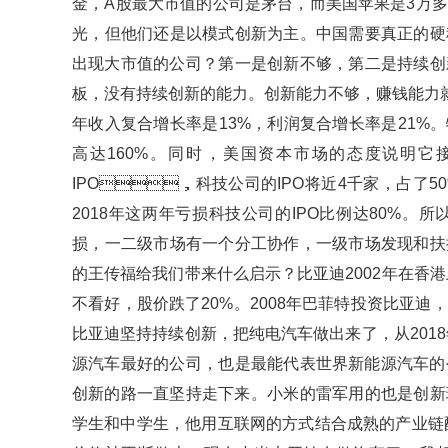
金，A股最大市值的公司是茅台，而美国苹果是3万多
光，但他们还是以模式创新为主。中国需要真正的硬科技
出现大市值的公司？第一是创新不够，第二是持续创
板，没有持续创新的能力。创新能力不够，赚钱能力
年收入复合增长率是13%，利润复合增长率是21%
高达160%。同时，美国资本市场的态度说明它接受
IPO，科技公司的IPO将近4千家，占了50%。
2018年这两年亏损科技公司的IPO比例达80%。所
损，一二级市场有一个分工协作，一级市场发现和
的王传福给我们带来什么启示？比亚迪2002年在香港上市
不看好，股价跌了20%。2008年巴菲特投资比亚迪
比亚迪坚持持续创新，把纯电汽车做出来了，从201
源汽车最好的公司，也是最能代表世界新能源汽车的公司
创新的路一直坚持走下来。小米的雷军用的也是创新理念
学生和中学生，他用互联网的方式结合成熟的产业链配套模式