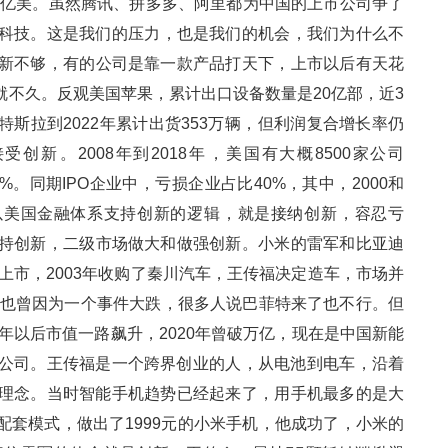
亿美。虽然腾讯、拼多多、阿里都为中国的上市公司争了
。这是我们的压力，也是我们的机会，我们为什么不
新不够，有的公司是靠一款产品打天下，上市以后有天花
就不久。反观美国苹果，累计出口设备数量是20亿部，近3
。特斯拉到2022年累计出货353万辆，但利润复合增长率仍
创新。2008年到2018年，美国有大概8500家公司
同期IPO企业中，亏损企业占比40%，其中，2000和
以美国金融体系支持创新的逻辑，就是接纳创新，容忍亏
扶持创新，二级市场做大和做强创新。小米的雷军和比亚迪
，2003年收购了秦川汽车，王传福决定造车，市场并
，也曾因为一个事件大跌，很多人说巴菲特来了也不行。但
8年以后市值一路飙升，2020年曾破万亿，现在是中国新能
。王传福是一个跨界创业的人，从电池到电车，沿着
。当时智能手机趋势已经起来了，用手机最多的是大
，做出了1999元的小米手机，他成功了，小米的