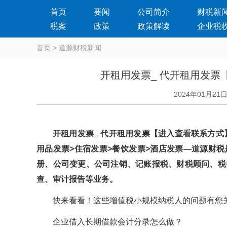
首页
要闻
公司简介
财税新
税案
政策
政策解读
企业税
首页
>
道源财税新闻
开租用发票_ 代开租用发票
2024年01月21
开租用发票_ 代开租用发票【进入查看联系方式
用品发票>住宿发票>餐饮发票>酒店发票—道源财税是一
册、公司变更、公司注销、记账报税、财税顾问、
查、审计报告等业务。
快来看看！这些增值税小规模纳税人的问题有您关心
企业借入长期借款会计分录怎么做？