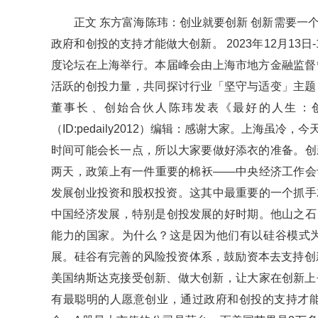
正文 东方富海陈玮：创业就要创新 创新需要一个生态
政府和创投的支持才能做大创新。 2023年12月1
度论坛在上海举行。本届峰会由上海市地方金融监督管理局指
活跃的创投力量，共同探讨行业「坚守与适变」主题
董事长、创始合伙人陈玮发表《最好的人生：创业
（ID:pedaily2012）编辑：感谢大家。上海虽冷
时间可能会长一点，所以大家要做好添衣的准备。
两天，政策上有一件重要的棉袄——中央经济工作
发展创业投资和股权投资。这其中最重要的一个抓手就是
中国经济发展，特别是创投发展的好时期。他山之石
能力的国家。为什么？这是因为他们有以硅谷模式为代
展。硅谷有完善的风险投资体系，鼓励资本去支持创新
美国纳斯达克接受创新、做大创新，让大家在创新上去变现
有最聪明的人愿意创业，通过政府和创投的支持才能做大