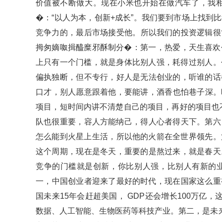
价值被不断做大。现在小米也开始在做汽车了，
�：“以人为本，创新+成长”。我们要到市场上
竞争力的，最后市场接受他。所以我们的投资逻辑很
拇匆嫡呶揖醯糜邪酥制分�：第一，热爱，天生喜欢创业
上只有一个门槛，就是身体比别人强，耗得过别人。创
偏执独断，但不专行，好人是无法创业的，听谁的
口才，别人愿意跟着他，要能讲，酒香也怕巷
项目，短时间内讲不清楚自己的项目，再好的项目也不是一个好
队也很重要，容人方能纳己，得人心者得天下。第
怎么能到火星上生活，所以他的火箭在全世界领先。第七
这个周期，现在是冬天，重要的是熬过来，就是春天
竞争的门槛就是创新，你比别人强，比别人有新的业绩增
一，中国创业者迎来了最好的时代，现在国家这么重视创
国未来15年会赶超美国， GDP还会增长100万亿
数据、人工智能、生物医药等科技产业。第二，