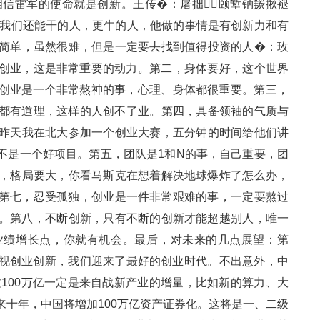
我相信雷军的使命就是创新。王传�：屠拙颐堑钠羰揪褪
找到比我们还能干的人，更牛的人，他做的事情是有创新力和有
简单，虽然很难，但是一定要去找到值得投资的人�：玫
，这是非常重要的动力。第二，身体要好，这个世界
业是一个非常熬神的事，心理、身体都很重要。第三，
话都有道理，这样的人创不了业。第四，具备领袖的气质与
子深。昨天我在北大参加一个创业大赛，五分钟的时间给他们讲
项目。第五，团队是1和N的事，自己重要，团
六，格局要大，你看马斯克在想着解决地球爆炸了怎么办，
，忍受孤独，创业是一件非常艰难的事，一定要熬过
。第八，不断创新，只有不断的创新才能超越别人，唯一
长点，你就有机会。最后，对未来的几点展望：第
业创新，我们迎来了最好的创业时代。不出意外，中
，这100万亿一定是来自战新产业的增量，比如新的算力、大
是未来十年，中国将增加100万亿资产证券化。这将是一、二级