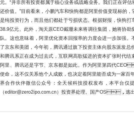
元。“并非所有投资都属于核心业务或战略业务。我们正在
还价值。”目前看来，小鹏汽车和快狗都是阿里价值变现标的
是纯投资行为，而且他们都处于亏损状态。根据财报，快狗
38.9亿元。此外，淘天原CEO戴珊未来将调往集团，她
队。这也意味着，阿里优化资本回报率的力度会进一步加强
了京东和美团，今年初，腾讯通过旗下投资主体向股东派发总
和腾讯系正在成为过去式，互联网高歌猛进的资本扩张时代结束了
阿里、腾讯还是字节、京东都是如此。作为阿里第
使命，这不仅关系他个人成败，也决定着阿里能否成为一家百年公司
界合作伙伴微信公众号：全天候科技授权发布，本平台仅提
（editor@zero2ipo.com.cn）投资界处理。国产OS，逃出