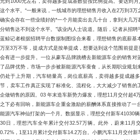
元到1000元左右，卖得越多提成基数会按比例提高。要达到月入
这个水平。“一般来说，一线城市的理想销售月收入在2万到3万之间
确实会存在一些业绩好的*一个月能卖出去几十台，拿到大几万甚
分销售达不到这个水平。”该业内人士说道。随后，记者从
蓝鲸记者根据招聘平台数据制图综合来看，理想销售的底薪基本在7
万至3万不等，提成方式是按单提成，想要达到这个范围前提是
会有进一步提升。一位从豪车品牌跳槽去新能源车企的销售对
了品牌优势，市场一步步被新能源汽车蚕食，从长期职业规划来
仍处于上升期，汽车销量高，岗位底薪高，卖得越多提成越
节，卖车工作真正实现了标准化、流程化，大大减少了销
企做销售的原因。03 年末造车新势力爆发，理想11月交付超4万
之下必有回响，新能源车企重金激励的薪酬体系直接推动了一台又
能源汽车神仙打架的一个月。数据显示，理想交付新车41030辆，
30日，理想汽车全年累计交付32.57万辆。此外，蔚来11月交
0.72%，1至11月累计交付新车14.2万台。小鹏汽车11月交付新车2