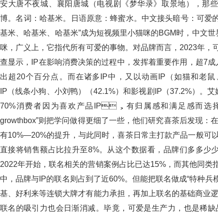
安大唐不夜城、襄阳唐城（电视剧《梦华录》取景地），那
博。名词：哈基米。日语原意：蜂蜜水。中文接头暗号
基米、哈基米、哈基米”成为短视频里小猫咪的BGM时，中文
咪，广义上，它指代所有可爱的事物。对品牌而言，2023年
查显示，IP在影响消费决策的过程中，发挥着重要作用，超
出超20个百分点。而在诸多IP中，又以动画IP（如猫和老鼠、
IP（线条小狗、小刘鸭）（42.1%）和影视剧IP（37.2%）
70%消费者因为喜欢产品IP，有归属感和满足感而选择
growthbox”则把学问做得更细了一些，他们研究喜茶后发现
有10%—20%的提升，与此同时，喜茶日常主打款产品一般
直接将销售额占比拉升至8%。从这个数据看，品牌们多多少少是
2022年开始，联名相关的营销案例占比已达15%，而其他同类
中，品牌与IP的联名则占到了近60%。但能把联名做成“特种兵模式”
基、好利来等连锁大牌才有能力承担，再加上联名的基础商业逻
联名的吸引力也会日渐消减。毕竟，可爱是生产力，也是稀缺