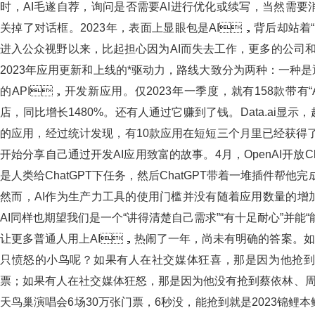
时，AI毛遂自荐，询问是否需要AI进行优化或续写，当然
关掉了对话框。2023年，表面上显眼包是AI，背后却站着“
进入公众视野以来，比起担心因为AI而失去工作，更多的公司和打
2023年应用更新和上线的*驱动力，路线大致分为两种：一种
的API，开发新应用。仅2023年一季度，就有158款带有“AI
店，同比增长1480%。还有人通过它赚到了钱。Data.a
的应用，经过统计发现，有10款应用在短短三个月里已经获得了1
开始分享自己通过开发AI应用致富的故事。4月，OpenAI开放
是人类给ChatGPT下任务，然后ChatGPT带着一堆插件帮他完
然而，AI作为生产力工具的使用门槛并没有随着应用数量的增加有
AI同样也期望我们是一个“讲得清楚自己需求”“有十足耐心”并能“
让更多普通人用上AI，热闹了一年，尚未有明确的答案。如黄仁
只愤怒的小鸟呢？如果有人在社交媒体狂喜，那是因为他抢到
票；如果有人在社交媒体狂怒，那是因为他没有抢到蔡依林、周杰伦
天鸟巢演唱会6场30万张门票，6秒没，能抢到就是2023锦鲤本