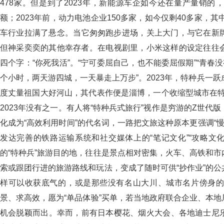
478家。但是到了2023年，新能源车企如今还在量产量销的
额；2023年前，动力电池企业150多家，如今仅剩40多家，
车行业拉满了悬念。当它匆匆跑步进场，关上大门，与它在新
但神采奕奕的其他幸存者。在电视剧里，小米这样的设定往往
四个字：“你死我活”。“宁可委屈自己，也不能委屈假期”“青
个小时，两天游四城，一天暴走上万步”。2023年，特种兵
度丈量祖国大好河山，其代表作便是淄博，一个收缩型城市在特
2023年没有之一。有人将“特种兵式旅行”视作是穷游的Z世代
化成为“高效利用时间”的代名词，一路把文旅这种原本更强调“慢享
发达完善的铁路运输系统和社交媒体上的“笔记文化”“攻略文化”可
的“特种兵”旅游目的地，往往是景点相对密集，火车、高铁
索或跟团行进的旅游路线和玩法，变成了随时可供“抄作业”的公共
样可以收获底气的，或是那些没有名山大川、城市名片傍身的三
景、求高效，愿为“单品体验”买单，若当地政府联合企业
机会脱颖而出。幸而，前有日本樱花、烟火大会、各地迪士尼