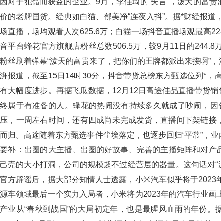
因对手犯错而获益的企业。9月，李佳琦的“失言”，泼天的富贵涌
价的老牌国货。经典如白猫、郁美净“连夜入抖”。据*财经报道
场直播，场均观看人次625.6万；白猫一场抖音直播场观最高228.4
音平台蜂花官方旗舰店粉丝总数506.5万，较9月11日的244.8万增长了
粉丝刷着弹幕“泼天的富贵来了，把你们的王牌都派出来接啊”
湃报道，截至15日14时30分，抖音带货总榜东方甄选位列*，
有大幅度进步。再据飞瓜数据，12月12日高途佳品直播带货销
终属于有准备的人。蜂花的热闹没有持续多久就成了吵闹，因备
压，一周左右时间，还有四成尚未完成发货，直播间下架链接
而归。高途随着东方甄选事件尘埃落定，也逐步回归“平常”
要补：出圈的大主播、出圈的好故事、完善的主播矩阵和对产
己壳的大小打洞，公司的规模超不过经营层的器量。这句话对“
官方辟谣后，据大部分知情人士透露，小米汽车似乎将于2023年1
源车领域最后一个实力入局者，小米将为2023年的汽车行业画上
产业从“春秋到战国”的大局初定年，也是最腥风血雨的年份。