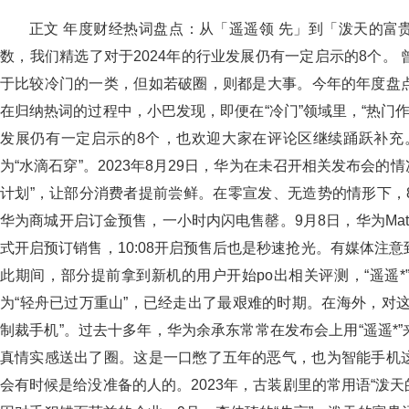
正文 年度财经热词盘点：从「遥遥领 先」到「泼天的富贵 
数，我们精选了对于2024年的行业发展仍有一定启示的8个。
于比较冷门的一类，但如若破圈，则都是大事。今年的年度盘
在归纳热词的过程中，小巴发现，即便在“冷门”领域里，“热门
发展仍有一定启示的8个，也欢迎大家在评论区继续踊跃补充
为“水滴石穿”。2023年8月29日，华为在未召开相关发布会的情况下
计划”，让部分消费者提前尝鲜。在零宣发、无造势的情形下，8月
华为商城开启订金预售，一小时内闪电售罄。9月8日，华为Mate
式开启预订销售，10:08开启预售后也是秒速抢光。有媒体注意到
此期间，部分提前拿到新机的用户开始po出相关评测，“遥遥*
为“轻舟已过万重山”，已经走出了最艰难的时期。在海外
制裁手机”。过去十多年，华为余承东常常在发布会上用“遥遥
真情实感送出了圈。这是一口憋了五年的恶气，也为智能手机这
会有时候是给没准备的人的。2023年，古装剧里的常用语“泼