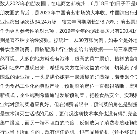
数人2023年的朋友圈，在电商之都杭州，6月18日*的日子不是
朋友圈的背后，是2023年中国演出市场的大丰收。中国演出
业性演出场次达34.24万场，较去年同期增长278.76%；演出票房收
作为更具参考性的对比项，2019年全年的演出票房只有200.41亿
则是喜不胜收的经济账。据统计，以30万张为例，如果全
餐饮住宿消费，再搭配演出行业协会给出的数据——前三季度
然可观。人多的地方就会有泡沫，虚高的黄牛票价、糟
躁和狂热中显现出来，希望相关方在算收益的时候，切莫忘了
围观的企业端，一头是满心嫌弃一脸质疑的消费端，若要颁个“20
作为食品工业化的典型产物，预制菜的定位一直都很清晰
新模式，企业端则希望通过发展预制菜，把控食品安全、实现标准
业端对预制菜适应良好。但在消费者眼中，预制菜的角色是别扭
是技术消灭生活感的元凶，更何况这项技术本身也没有得到完全的
集中爆发，而另一端不坦白的态度，反倒成为了消费者质疑预制
行业当下所面临的，既有信任危机，也有品质危机（还不够好）